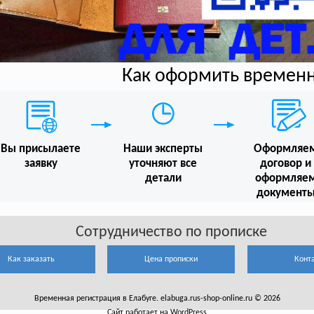
Как оформить времен
Вы присылаете
Наши эксперты
Оформляе
заявку
уточняют все
договор и
детали
оформляе
документ
Сотрудничество по прописке
Как заказать
Цена прописки
Конт
Временная регистрация в Елабуге. elabuga.rus-shop-online.ru © 2026
Сайт работает на WordPress