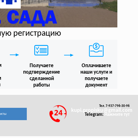
ную регистрацию
м
Получаете
Оплачиваете
подтверждение
наши услуги и
м
сделанной
получаете
ы
работы
документ
Тел. 7-937-796-30-96
kupi.propisku@gmail.com
акты
Telegram:
Нажмите тут