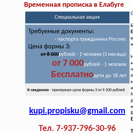
Временная прописка в Елабуге
С
Специальная акция
Б
Требуемые документы:
Е
к
- паспорта гражданина России;
н
Цена формы 3:
от 8 000
рублей - 1 человек (3 месяца)
от 7 000
м
рублей - 1 человек
Бесплатно
дети до 18 лет
м
и
К сведению
- примерная цена
формы 3 от 9 200 рублей
р
н
kupi.propisku@gmail.com
Б
Е
Тел. 7-937-796-30-96